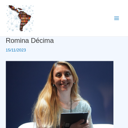
Ir
al
contenido
Main
Men
Romina Décima
15/11/2023