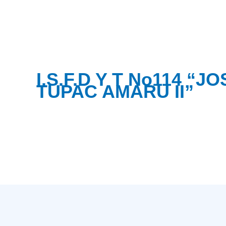
I.S.F.D Y T No114 “
TUPAC AMARU II”